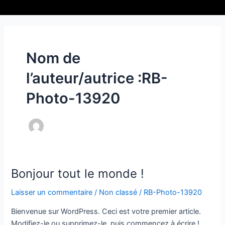
Aller
Ma
au
Me
contenu
Nom de
l’auteur/autrice :RB-
Photo-13920
Bonjour tout le monde !
Bonjour
tout
Laisser un commentaire
/
Non classé
/
RB-Photo-13920
le
monde !
Bienvenue sur WordPress. Ceci est votre premier article.
Modifiez-le ou supprimez-le, puis commencez à écrire !