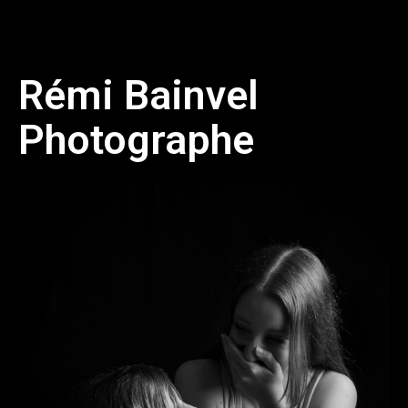
Aller
Ma
au
Me
contenu
Rémi Bainvel
Photographe